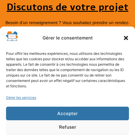
Discutons de votre projet
Besoin d’un renseignement ? Vous souhaitez prendre un rendez-
vous pour un devis sur mesure ?
Gérer le consentement
Réserver une viso
Pour offrir les meilleures expériences, nous utilisons des technologies
telles que les cookies pour stocker et/ou accéder aux informations des
appareils. Le fait de consentir à ces technologies nous permettra de
LINKEDIN
traiter des données telles que le comportement de navigation ou les ID
uniques sur ce site. Le fait de ne pas consentir ou de retirer son
consentement peut avoir un effet négatif sur certaines caractéristiques
Politique de cookies (UE)
et fonctions.
Mentions légales
Politique de confidentialité
Gérer les services
Accepter
Refuser
©2026 Floriane PESSEAS – création de sites internet